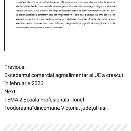
Previous:
N
Excedentul comercial agroalimentar al UE a crescut
a
în februarie 2026
Next:
v
TEMA 2 Școala Profesionala „Ionel
i
Teodoreanu”dincomuna Victoria, județul Iași,
g