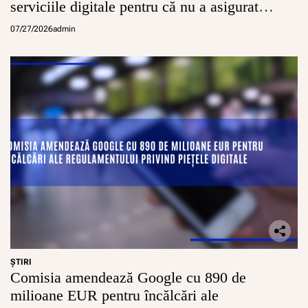
serviciile digitale pentru că nu a asigurat
conturi sigure pentru minori
07/27/2026
admin
ŞTIRI
Comisia amendează Google cu 890 de
milioane EUR pentru încălcări ale