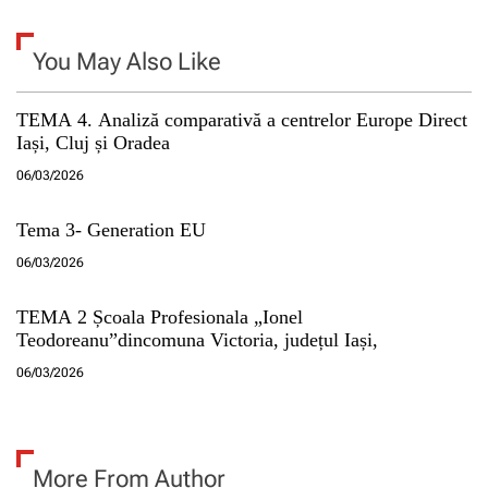
l
You May Also Like
e
TEMA 4. Analiză comparativă a centrelor Europe Direct
Iași, Cluj și Oradea
06/03/2026
Tema 3- Generation EU
06/03/2026
TEMA 2 Școala Profesionala „Ionel
Teodoreanu”dincomuna Victoria, județul Iași,
06/03/2026
More From Author