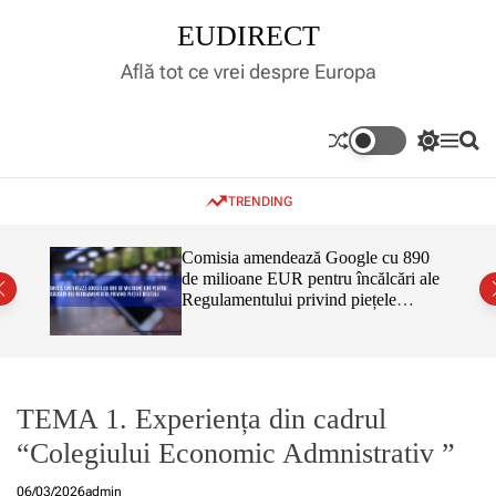
S
EUDIRECT
k
i
Află tot ce vrei despre Europa
p
t
o
S
M
S
c
w
e
e
o
i
n
a
TRENDING
t
u
r
n
c
c
t
h
h
e
inar,
Comisia amendează Google cu 890
c
tul
de milioane EUR pentru încălcări ale
n
o
 că nu
Regulamentului privind piețele
l
t
o
digitale
r
m
o
d
e
TEMA 1. Experiența din cadrul
“Colegiului Economic Admnistrativ ”
06/03/2026
admin