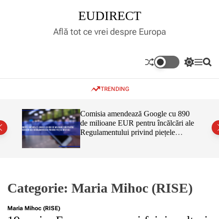
S
EUDIRECT
k
i
Află tot ce vrei despre Europa
p
t
o
S
M
S
c
w
e
e
o
i
n
a
TRENDING
t
u
r
n
c
c
t
h
h
e
inar,
Comisia amendează Google cu 890
c
tul
de milioane EUR pentru încălcări ale
n
o
 că nu
Regulamentului privind piețele
l
t
o
digitale
r
m
o
d
e
Categorie:
Maria Mihoc (RISE)
Maria Mihoc (RISE)