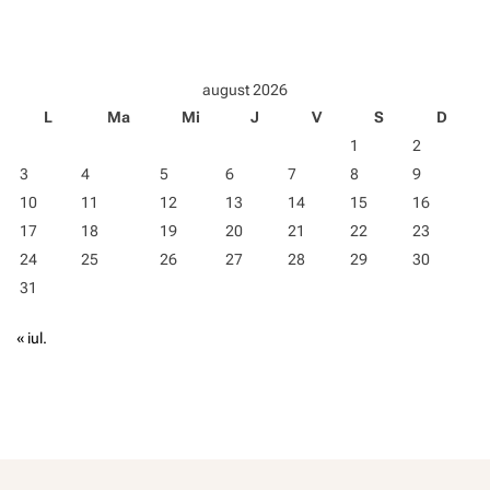
k
t
e
d
-
e
n
z
august 2026
e
i
L
Ma
Mi
J
V
S
D
w
n
s
f
1
2
î
o
3
4
5
6
7
8
9
n
r
U
10
11
12
13
14
15
16
m
E
a
17
18
19
20
21
22
23
p
r
24
25
26
27
28
29
30
e
e
n
31
ş
t
i
r
r
« iul.
u
e
l
s
u
p
p
o
t
n
a
s
s
a