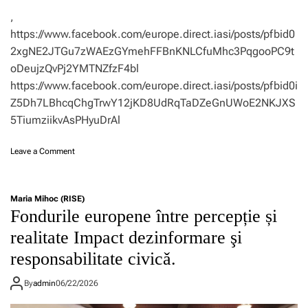
,
https://www.facebook.com/europe.direct.iasi/posts/pfbid0
2xgNE2JTGu7zWAEzGYmehFFBnKNLCfuMhc3PqgooPC9t
oDeujzQvPj2YMTNZfzF4bl
https://www.facebook.com/europe.direct.iasi/posts/pfbid0i
Z5Dh7LBhcqChgTrwY12jKD8UdRqTaDZeGnUWoE2NKJXS
5TiumziikvAsPHyuDrAl
o
Leave a Comment
n
1
9
Maria Mihoc (RISE)
m
Fondurile europene între percepție și
a
i
realitate Impact dezinformare şi
–
responsabilitate civicǎ.
E
r
By
admin
06/22/2026
a
s