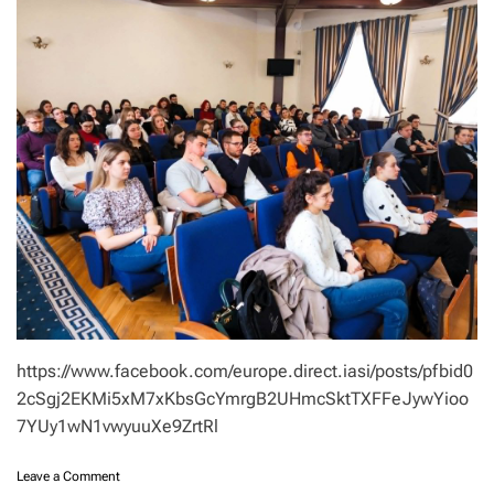
m
u
s
o
a
m
e
n
i
f
a
i
n
i
,
c
u
https://www.facebook.com/europe.direct.iasi/posts/pfbid0
l
2cSgj2EKMi5xM7xKbsGcYmrgB2UHmcSktTXFFeJywYioo
t
u
7YUy1wN1vwyuuXe9ZrtRl
r
i
o
Leave a Comment
d