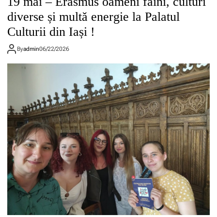
19 mai – Erasmus oameni faini, culturi
diverse și multă energie la Palatul
Culturii din Iași !
By
admin
06/22/2026