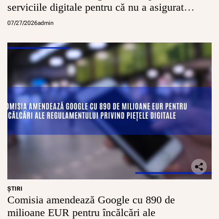
i
serviciile digitale pentru că nu a asigurat
n
conturi sigure pentru minori
e
07/27/2026
admin
r
i
i
d
i
n
R
o
m
â
n
i
a
ŞTIRI
Comisia amendează Google cu 890 de
milioane EUR pentru încălcări ale