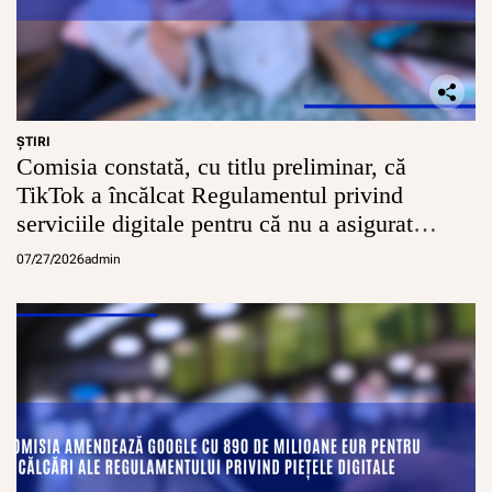
ŞTIRI
Comisia constată, cu titlu preliminar, că
TikTok a încălcat Regulamentul privind
serviciile digitale pentru că nu a asigurat
conturi sigure pentru minori
07/27/2026
admin