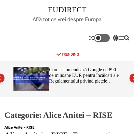
S
EUDIRECT
k
i
Află tot ce vrei despre Europa
p
t
o
S
M
S
c
w
e
e
o
i
n
a
TRENDING
t
u
r
n
c
c
t
h
h
e
inar,
Comisia amendează Google cu 890
c
tul
de milioane EUR pentru încălcări ale
n
o
 că nu
Regulamentului privind piețele
l
t
o
digitale
r
m
o
d
e
Categorie:
Alice Anitei – RISE
Alice Anitei - RISE