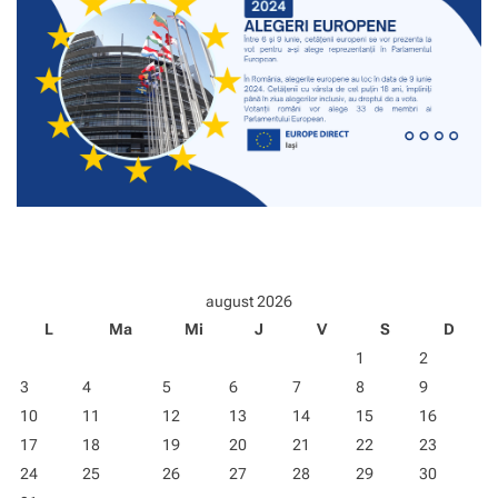
i
t
e
i
–
R
I
S
E
-
T
e
m
e
august 2026
p
L
Ma
Mi
J
V
S
D
r
a
1
2
c
3
4
5
6
7
8
9
t
i
10
11
12
13
14
15
16
c
17
18
19
20
21
22
23
a
24
25
26
27
28
29
30