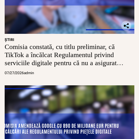
ŞTIRI
Comisia constată, cu titlu preliminar, că
TikTok a încălcat Regulamentul privind
serviciile digitale pentru că nu a asigurat
conturi sigure pentru minori
07/27/2026
admin