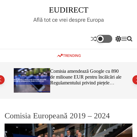
S
EUDIRECT
k
i
Află tot ce vrei despre Europa
p
t
o
S
M
S
c
w
e
e
o
i
n
a
TRENDING
t
u
r
n
c
c
t
h
h
e
inar,
Comisia amendează Google cu 890
c
tul
de milioane EUR pentru încălcări ale
n
o
 că nu
Regulamentului privind piețele
l
t
o
digitale
r
m
o
d
e
Comisia Europeană 2019 – 2024