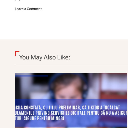
o
Leave a Comment
n
T
e
m
a
1
You May Also Like: