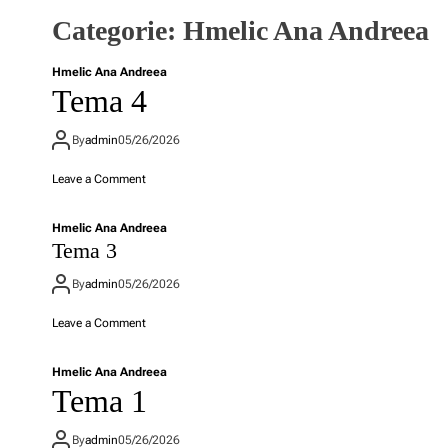
Categorie:
Hmelic Ana Andreea
Hmelic Ana Andreea
Tema 4
By
admin
05/26/2026
o
Leave a Comment
n
T
Hmelic Ana Andreea
e
Tema 3
m
a
By
admin
05/26/2026
4
o
Leave a Comment
n
T
Hmelic Ana Andreea
e
Tema 1
m
a
3
By
admin
05/26/2026