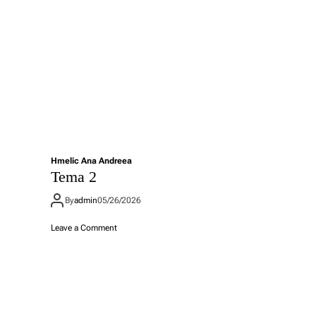
Hmelic Ana Andreea
Tema 2
By
admin
05/26/2026
o
Leave a Comment
n
T
e
m
a
2