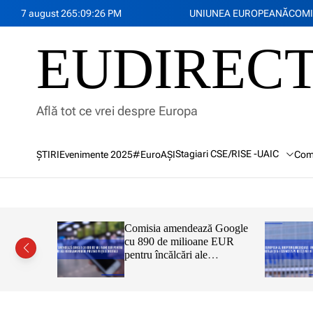
S
7 august 26
5
:
09
:
27
PM
UNIUNEA EUROPEANĂ
COMI
k
i
EUDIREC
p
t
o
c
Află tot ce vrei despre Europa
o
n
t
Stagiari CSE/RISE -UAIC
ŞTIRI
Evenimente 2025
#EuroAȘI
Com
e
n
t
u titlu
Comisia amendează Google
Tok a
cu 890 de milioane EUR
tul privind
pentru încălcări ale
pentru că nu
Regulamentului privind
sigure
piețele digitale