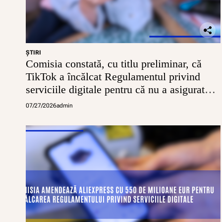
ŞTIRI
Comisia constată, cu titlu preliminar, că
TikTok a încălcat Regulamentul privind
serviciile digitale pentru că nu a asigurat
conturi sigure pentru minori
07/27/2026
admin