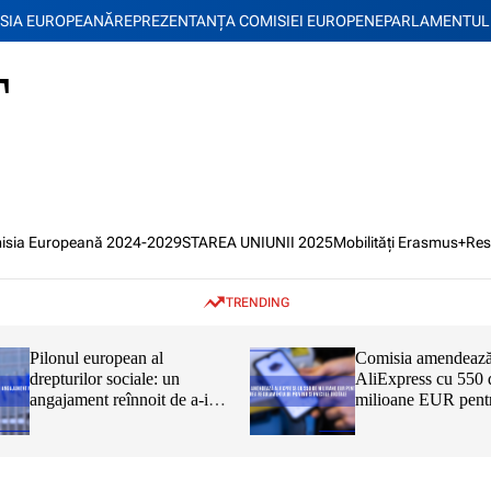
SIA EUROPEANĂ
REPREZENTANŢA COMISIEI EUROPENE
PARLAMENTUL
T
isia Europeană 2024-2029
STAREA UNIUNII 2025
Mobilități Erasmus+
Res
TRENDING
Pilonul european al
Comisia amendeaz
drepturilor sociale: un
AliExpress cu 550 
angajament reînnoit de a-i
milioane EUR pent
proteja și a-i capacita pe
încălcarea Regulam
cetățenii UE
privind serviciile di