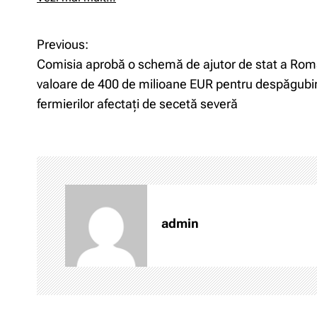
Previous:
N
Comisia aprobă o schemă de ajutor de stat a Româ
a
valoare de 400 de milioane EUR pentru despăgubi
fermierilor afectați de secetă severă
v
i
g
a
admin
r
e
î