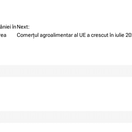
niei în
Next:
rea
Comerțul agroalimentar al UE a crescut în iulie 2