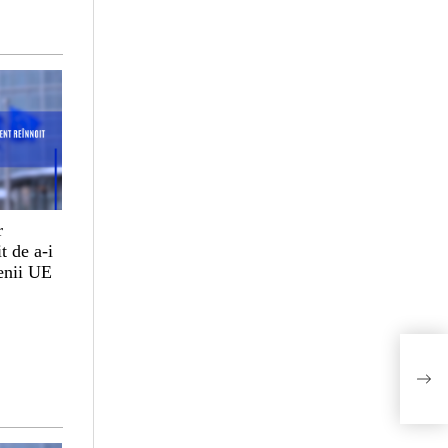
r
t de a-i
țenii UE
Come
cres