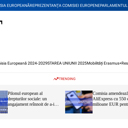
SIA EUROPEANĂ
REPREZENTANŢA COMISIEI EUROPENE
PARLAMENTUL
T
isia Europeană 2024-2029
STAREA UNIUNII 2025
Mobilități Erasmus+
Res
TRENDING
Pilonul european al
Comisia amendeaz
drepturilor sociale: un
AliExpress cu 550 
angajament reînnoit de a-i
milioane EUR pent
proteja și a-i capacita pe
încălcarea Regulam
cetățenii UE
privind serviciile di