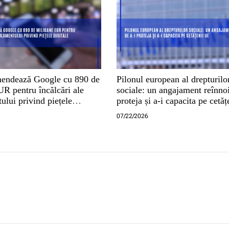
endează Google cu 890 de
Pilonul european al drepturilo
R pentru încălcări ale
sociale: un angajament reînnoi
lui privind piețele
proteja și a-i capacita pe cetă
07/22/2026