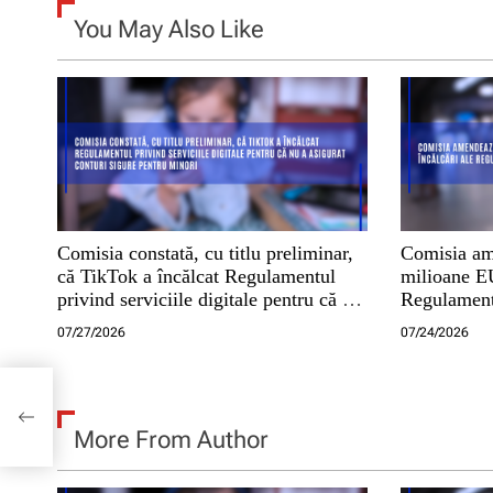
n
You May Also Like
a
r
t
i
c
Comisia constată, cu titlu preliminar,
Comisia am
că TikTok a încălcat Regulamentul
milioane EU
o
privind serviciile digitale pentru că nu
Regulamentu
a asigurat conturi sigure pentru minori
digitale
l
07/27/2026
07/24/2026
e
r de
de
a
More From Author
ă