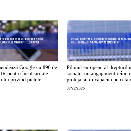
endează Google cu 890 de
Pilonul european al drepturilo
R pentru încălcări ale
sociale: un angajament reînnoi
lui privind piețele
proteja și a-i capacita pe cetă
07/22/2026