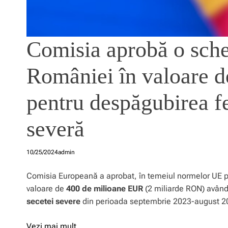
Comisia aprobă o sche
României în valoare 
pentru despăgubirea fe
severă
10/25/2024
admin
Comisia Europeană a aprobat, în temeiul normelor UE pr
valoare de
400 de milioane EUR
(2 miliarde RON) avân
secetei severe
din perioada septembrie 2023-august 2
Vezi mai mult…