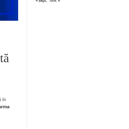
« sept.
nov. »
tă
 în
 urma