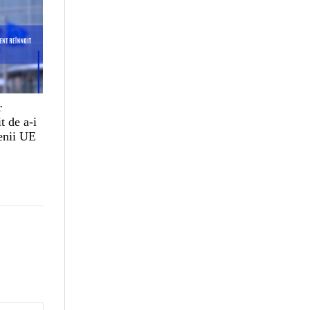
r
t de a-i
țenii UE