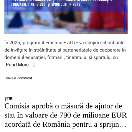
r
i
a
a
m
r
i
i
e
e
n
d
c
a
e
t
r
s
o
e
p
r
a
În 2025, programul Erasmus+ al UE va sprijini schimburile
r
i
v
de învățare în străinătate și parteneriatele de cooperare în
e
a
i
b
domeniul educației, formării, tineretului și sportului cu
p
o
e
e
l
[Read More…]
n
n
e
e
t
n
o
Leave a Comment
f
r
ț
n
i
u
e
A
c
a
i
p
i
s
î
ŞTIRI
r
i
i
m
Comisia aprobă o măsură de ajutor de
o
l
g
p
a
e
stat în valoare de 790 de milioane EUR
u
o
p
R
r
t
acordată de România pentru a sprijini
e
o
a
r
5
m
r
i