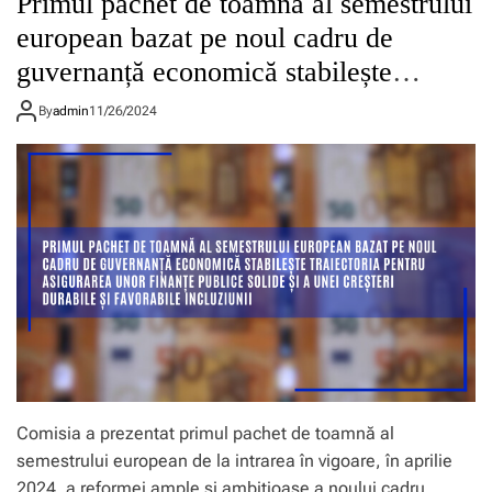
Primul pachet de toamnă al semestrului
european bazat pe noul cadru de
guvernanță economică stabilește
traiectoria pentru asigurarea unor
By
admin
11/26/2024
finanțe publice solide
Comisia a prezentat primul pachet de toamnă al
semestrului european de la intrarea în vigoare, în aprilie
2024, a reformei ample și ambițioase a noului cadru