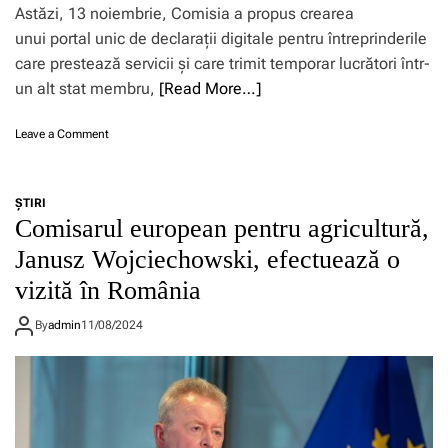
j
a
Astăzi, 13 noiembrie, Comisia a propus crearea
u
r
unui portal unic de declarații digitale pentru întreprinderile
t
e
o
a
care prestează servicii și care trimit temporar lucrători într-
r
î
un alt stat membru,
[Read More…]
d
n
e
s
o
Leave a Comment
s
t
n
t
r
C
a
ă
o
t
i
ŞTIRI
m
î
n
Comisarul european pentru agricultură,
i
n
ă
s
v
t
Janusz Wojciechowski, efectuează o
i
a
a
vizită în România
a
l
t
p
o
e
r
a
By
admin
11/08/2024
ș
o
r
i
p
e
c
u
d
o
n
e
o
e
7
p
u
9
e