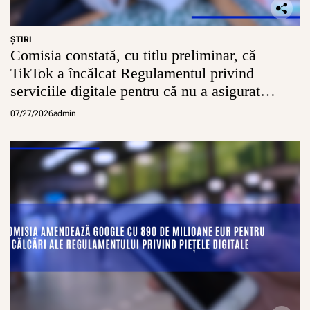
o
u
m
C
â
l
ŞTIRI
n
Comisia constată, cu titlu preliminar, că
i
i
m
TikTok a încălcat Regulamentul privind
a
ă
serviciile digitale pentru că nu a asigurat
:
P
conturi sigure pentru minori
07/27/2026
admin
r
o
v
o
c
ă
r
i
ș
i
O
p
o
r
t