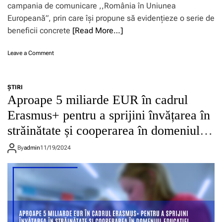
campania de comunicare ,,România în Uniunea
n
a
ț
Europeană”, prin care își propune să evidențieze o serie de
i
ă
n
beneficii concrete
[Read More…]
e
t
c
e
o
Leave a Comment
o
r
n
n
n
C
o
a
a
m
ț
ŞTIRI
m
i
i
Aproape 5 miliarde EUR în cadrul
p
c
o
a
ă
Erasmus+ pentru a sprijini învățarea în
n
n
s
a
străinătate și cooperarea în domeniul
i
t
l
e
a
ă
educației, formării, tineretului și
d
By
admin
11/19/2024
b
p
e
sportului în 2025
i
e
c
l
n
o
e
t
m
ș
r
u
t
u
n
e
e
i
t
l
c