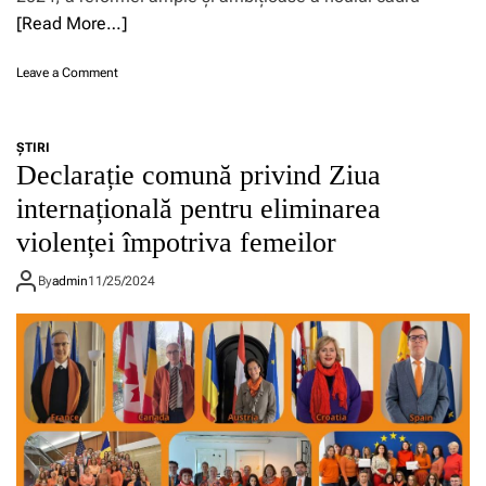
[Read More…]
o
Leave a Comment
n
P
r
ŞTIRI
i
Declarație comună privind Ziua
m
u
internațională pentru eliminarea
l
violenței împotriva femeilor
p
a
c
By
admin
11/25/2024
h
e
t
d
e
t
o
a
m
n