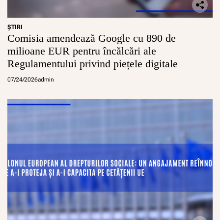
u
n
i
ŞTIRI
t
Comisia amendează Google cu 890 de
ă
milioane EUR pentru încălcări ale
ț
i
Regulamentului privind piețele digitale
”
07/24/2026
admin