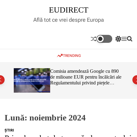
S
EUDIRECT
k
i
Află tot ce vrei despre Europa
p
t
o
S
M
S
c
w
e
e
o
i
n
a
TRENDING
t
u
r
n
c
c
t
h
h
e
inar,
Comisia amendează Google cu 890
c
tul
de milioane EUR pentru încălcări ale
n
o
 că nu
Regulamentului privind piețele
l
t
o
digitale
r
m
o
d
e
Lună:
noiembrie 2024
ŞTIRI