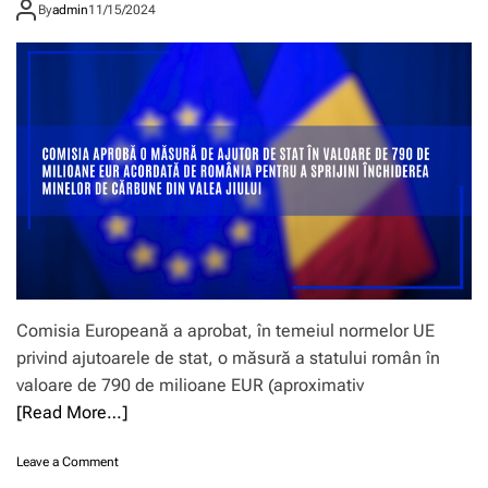
închiderea minelor de cărbune din
m
â
By
admin
11/15/2024
e
v
i
n
Valea Jiului
a
a
l
i
u
f
i
e
n
e
a
i
o
m
r
î
r
e
d
n
f
i
e
U
i
l
E
E
n
o
U
a
r
R
n
î
ț
n
e
c
p
a
u
d
b
Comisia Europeană a aprobat, în temeiul normelor UE
r
l
privind ajutoarele de stat, o măsură a statului român în
u
i
l
valoare de 790 de milioane EUR (aproximativ
c
E
e
[Read More…]
r
s
a
o
o
Leave a Comment
s
l
n
m