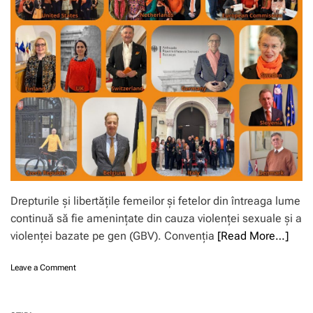
ă
a
l
s
e
m
e
s
t
r
u
l
u
i
e
Drepturile și libertățile femeilor și fetelor din întreaga lume
u
continuă să fie amenințate din cauza violenței sexuale și a
r
violenței bazate pe gen (GBV). Convenția
[Read More…]
o
p
e
o
Leave a Comment
a
n
n
D
b
e