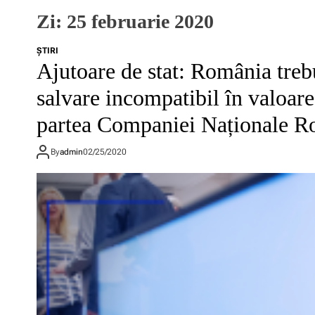
Zi:
25 februarie 2020
ŞTIRI
Ajutoare de stat: România treb
salvare incompatibil în valoa
partea Companiei Naționale R
By
admin
02/25/2020