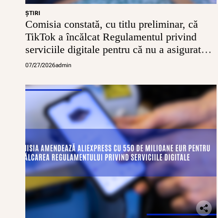
t
ŞTIRI
r
Comisia constată, cu titlu preliminar, că
e
TikTok a încălcat Regulamentul privind
b
u
serviciile digitale pentru că nu a asigurat
i
conturi sigure pentru minori
e
07/27/2026
admin
s
ă
r
e
c
u
p
e
r
e
z
e
u
n
a
j