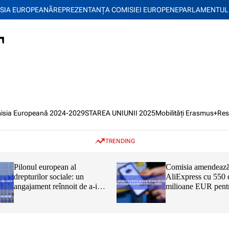
SIA EUROPEANĂ
REPREZENTANŢA COMISIEI EUROPENE
PARLAMENTUL
T
isia Europeană 2024-2029
STAREA UNIUNII 2025
Mobilități Erasmus+
Res
TRENDING
Pilonul european al
Comisia amendeaz
drepturilor sociale: un
AliExpress cu 550 
angajament reînnoit de a-i
milioane EUR pent
proteja și a-i capacita pe
încălcarea Regulam
cetățenii UE
privind serviciile di