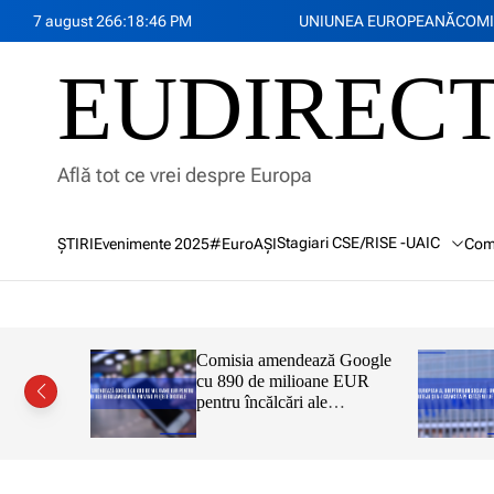
S
7 august 26
6
:
18
:
47
PM
UNIUNEA EUROPEANĂ
COMI
k
i
EUDIREC
p
t
o
c
Află tot ce vrei despre Europa
o
n
t
Stagiari CSE/RISE -UAIC
ŞTIRI
Evenimente 2025
#EuroAȘI
Com
e
n
t
u titlu
Comisia amendează Google
Tok a
cu 890 de milioane EUR
tul privind
pentru încălcări ale
pentru că nu
Regulamentului privind
sigure
piețele digitale