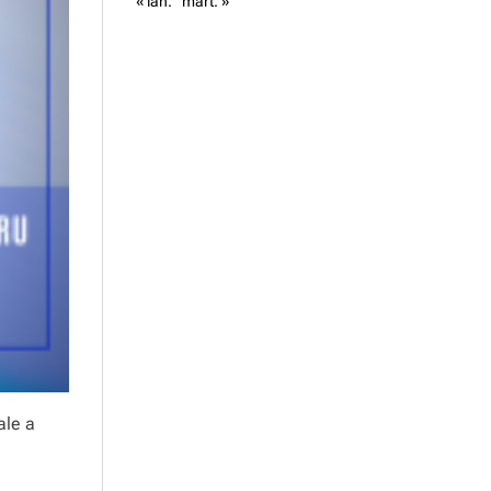
« ian.
mart. »
ale a