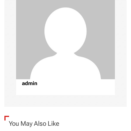
î
n
a
r
t
i
c
admin
o
l
e
You May Also Like