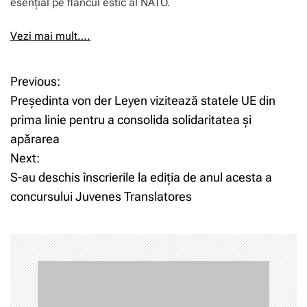
esențial pe flancul estic al NATO.
Vezi mai mult….
Previous:
N
Președinta von der Leyen vizitează statele UE din
a
prima linie pentru a consolida solidaritatea și
apărarea
v
Next:
i
S-au deschis înscrierile la ediția de anul acesta a
concursului Juvenes Translatores
g
a
r
e