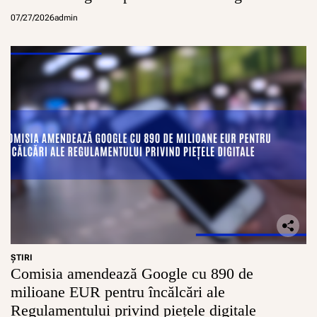
conturi sigure pentru minori
07/27/2026
admin
ŞTIRI
Comisia amendează Google cu 890 de
milioane EUR pentru încălcări ale
Regulamentului privind piețele digitale