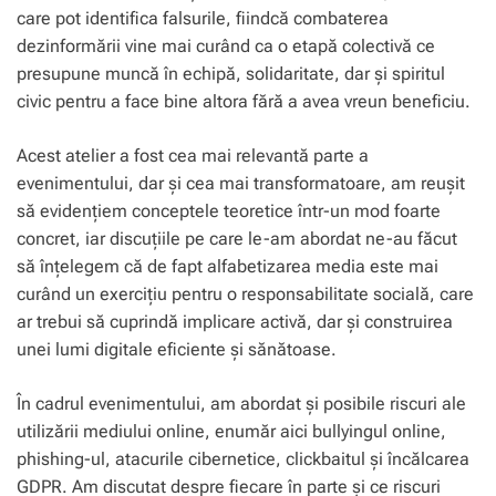
care pot identifica falsurile, fiindcă combaterea
dezinformării vine mai curând ca o etapă colectivă ce
presupune muncă în echipă, solidaritate, dar și spiritul
civic pentru a face bine altora fără a avea vreun beneficiu.
Acest atelier a fost cea mai relevantă parte a
evenimentului, dar și cea mai transformatoare, am reușit
să evidențiem conceptele teoretice într-un mod foarte
concret, iar discuțiile pe care le-am abordat ne-au făcut
să înțelegem că de fapt alfabetizarea media este mai
curând un exercițiu pentru o responsabilitate socială, care
ar trebui să cuprindă implicare activă, dar și construirea
unei lumi digitale eficiente și sănătoase.
În cadrul evenimentului, am abordat și posibile riscuri ale
utilizării mediului online, enumăr aici bullyingul online,
phishing-ul, atacurile cibernetice, clickbaitul și încălcarea
GDPR. Am discutat despre fiecare în parte și ce riscuri