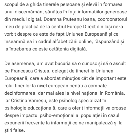
scopul de a ghida tinerele persoane și elevii în formarea
unui discernământ sănătos în fața informațiilor generoase
din mediul digital. Doamna Pruteanu Ioana, coordonatorul
meu de practică de la centrul Europe Direct din Iași ne-a
vorbit despre ce este de fapt Uniunea Europeană și ce
înseamnă ea în cadrul alfabetizării online, răspunzând și
la întrebarea ce este cetățenia digitală.
De asemenea, am avut bucuria să o cunosc și să o ascult
pe Francesca Cristea, delegat de tineret la Uniunea
Europeană, care a abordat minuțios cât de important este
rolul tinerilor la nivel european pentru a combate
dezinformarea, dar mai ales la nivel național în România,
iar Cristina Vameșu, este psiholog specializat în
psihologie educațională, care a oferit informații valoroase
despre impactul psiho-emoțional al populației în cazul
expunerii frecvente la informații ce ne manipulează și la
știri false.