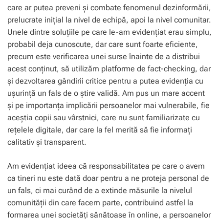
care ar putea preveni și combate fenomenul dezinformării,
prelucrate inițial la nivel de echipă, apoi la nivel comunitar.
Unele dintre soluțiile pe care le-am evidențiat erau simplu,
probabil deja cunoscute, dar care sunt foarte eficiente,
precum este verificarea unei surse înainte de a distribui
acest conținut, să utilizăm platforme de fact-checking, dar
și dezvoltarea gândirii critice pentru a putea evidenția cu
ușurință un fals de o știre validă. Am pus un mare accent
și pe importanța implicării persoanelor mai vulnerabile, fie
aceștia copii sau vârstnici, care nu sunt familiarizate cu
rețelele digitale, dar care la fel merită să fie informați
calitativ și transparent.
Am evidențiat ideea că responsabilitatea pe care o avem
ca tineri nu este dată doar pentru a ne proteja personal de
un fals, ci mai curând de a extinde măsurile la nivelul
comunității din care facem parte, contribuind astfel la
formarea unei societăți sănătoase în online, a persoanelor