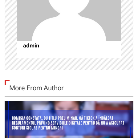
r
t
i
admin
c
o
l
More From Author
e