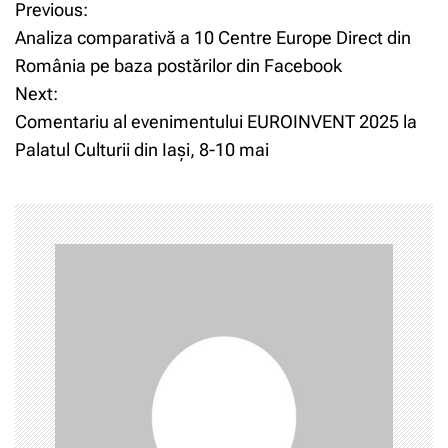
Previous:
N
Analiza comparativă a 10 Centre Europe Direct din
a
România pe baza postărilor din Facebook
Next:
v
Comentariu al evenimentului EUROINVENT 2025 la
i
Palatul Culturii din Iași, 8-10 mai
g
a
r
e
î
n
a