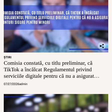
ŞTIRI
Comisia constată, cu titlu preliminar, că
TikTok a încălcat Regulamentul privind
serviciile digitale pentru că nu a asigurat
conturi sigure pentru minori
07/27/2026
admin