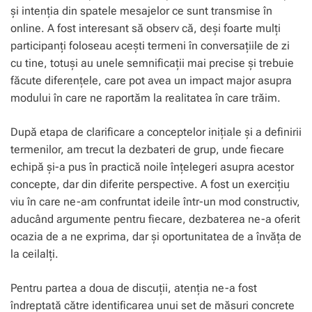
și intenția din spatele mesajelor ce sunt transmise în
online. A fost interesant să observ că, deși foarte mulți
participanți foloseau acești termeni în conversațiile de zi
cu tine, totuși au unele semnificații mai precise și trebuie
făcute diferențele, care pot avea un impact major asupra
modului în care ne raportăm la realitatea în care trăim.
După etapa de clarificare a conceptelor inițiale și a definirii
termenilor, am trecut la dezbateri de grup, unde fiecare
echipă și-a pus în practică noile înțelegeri asupra acestor
concepte, dar din diferite perspective. A fost un exercițiu
viu în care ne-am confruntat ideile într-un mod constructiv,
aducând argumente pentru fiecare, dezbaterea ne-a oferit
ocazia de a ne exprima, dar și oportunitatea de a învăța de
la ceilalți.
Pentru partea a doua de discuții, atenția ne-a fost
îndreptată către identificarea unui set de măsuri concrete