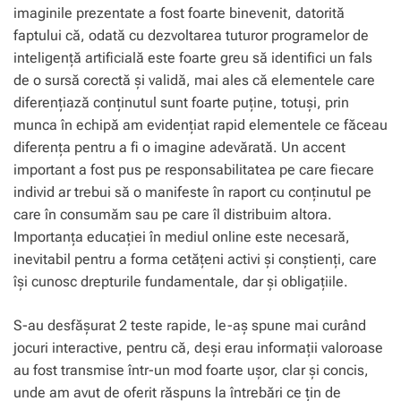
imaginile prezentate a fost foarte binevenit, datorită
faptului că, odată cu dezvoltarea tuturor programelor de
inteligență artificială este foarte greu să identifici un fals
de o sursă corectă și validă, mai ales că elementele care
diferențiază conținutul sunt foarte puține, totuși, prin
munca în echipă am evidențiat rapid elementele ce făceau
diferența pentru a fi o imagine adevărată. Un accent
important a fost pus pe responsabilitatea pe care fiecare
individ ar trebui să o manifeste în raport cu conținutul pe
care în consumăm sau pe care îl distribuim altora.
Importanța educației în mediul online este necesară,
inevitabil pentru a forma cetățeni activi și conștienți, care
își cunosc drepturile fundamentale, dar și obligațiile.
S-au desfășurat 2 teste rapide, le-aș spune mai curând
jocuri interactive, pentru că, deși erau informații valoroase
au fost transmise într-un mod foarte ușor, clar și concis,
unde am avut de oferit răspuns la întrebări ce țin de