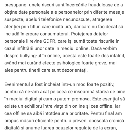
presupune, unele riscuri sunt încercările frauduloase de a
obține date personale ale persoanelor prin diferite mesaje
suspecte, apeluri telefonice necunoscute, atragerea
atenției prin titluri care incită ură, dar care nu fac decât să
includă în eroare consumatorul. Protejarea datelor
personale îi revine GDPR, care își sumă toate riscurile în
cazul infiltrării unor date în mediul online. Dacă vorbim
despre bullying-ul în online, acesta este foarte des întâlnit,
având mai curând efecte psihologice foarte grave, mai
ales pentru tinerii care sunt dezorientați.
Evenimentul a fost încheiat într-un mod foarte pozitiv,
pentru că ne-am axat pe ceea ce înseamnă starea de bine
în mediul digital și cum o putem promova. Este esențial să
existe un echilibru între viața din online și cea offline, iar
cea offline să aibă întotdeauna prioritate. Pentru final am
propus măsuri eficiente pentru a preveni oboseala cronică
digitală și anume luarea pauzelor regulate de la ecran,