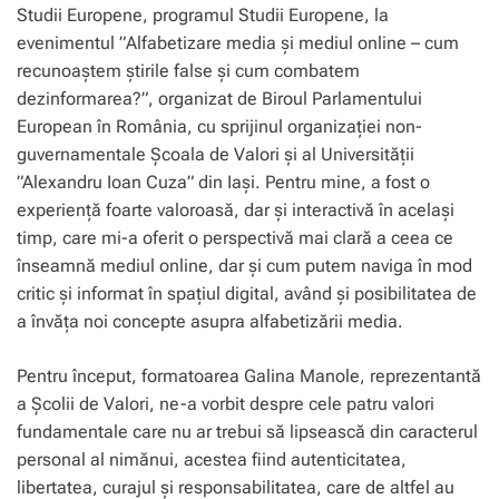
Studii Europene, programul Studii Europene, la
evenimentul ”
Alfabetizare media și mediul online – cum
recunoaștem știrile false și cum combatem
dezinformarea?
”, organizat
de Biroul Parlamentului
European în România
, cu sprijinul organizației non-
guvernamentale
Școala de Valori
și al
Universității
”Alexandru Ioan Cuza” din Iași
. Pentru mine, a fost o
experiență foarte valoroasă, dar și interactivă în același
timp, care mi-a oferit o perspectivă mai clară a ceea ce
înseamnă mediul online, dar și cum putem naviga în mod
critic și informat în spațiul digital, având și posibilitatea de
a învăța noi concepte asupra alfabetizării media.
Pentru început, formatoarea Galina Manole, reprezentantă
a Școlii de Valori, ne-a vorbit despre cele patru valori
fundamentale care nu ar trebui să lipsească din caracterul
personal al nimănui, acestea fiind autenticitatea,
libertatea, curajul și responsabilitatea, care de altfel au