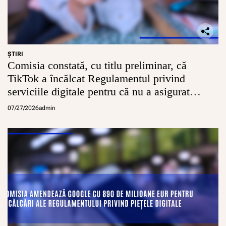
ŞTIRI
Comisia constată, cu titlu preliminar, că
TikTok a încălcat Regulamentul privind
serviciile digitale pentru că nu a asigurat
conturi sigure pentru minori
07/27/2026
admin