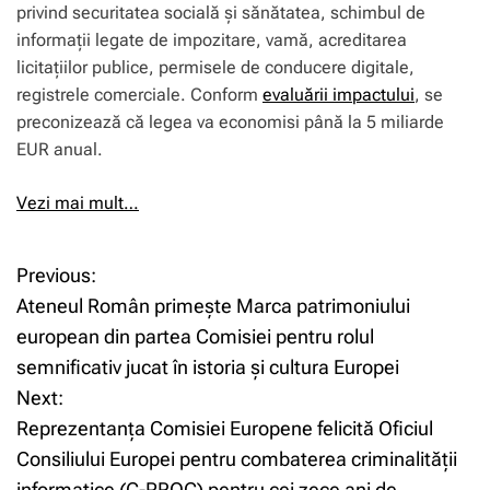
privind securitatea socială și sănătatea, schimbul de
informații legate de impozitare, vamă, acreditarea
licitațiilor publice, permisele de conducere digitale,
registrele comerciale. Conform
evaluării impactului
, se
preconizează că legea va economisi până la 5 miliarde
EUR anual.
Vezi mai mult…
Previous:
N
Ateneul Român primește Marca patrimoniului
a
european din partea Comisiei pentru rolul
semnificativ jucat în istoria și cultura Europei
v
Next:
i
Reprezentanța Comisiei Europene felicită Oficiul
Consiliului Europei pentru combaterea criminalității
g
informatice (C-PROC) pentru cei zece ani de