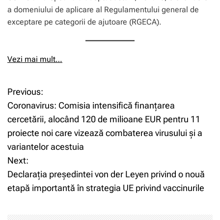
a domeniului de aplicare al Regulamentului general de
exceptare pe categorii de ajutoare (RGECA).
Vezi mai mult…
Previous:
N
Coronavirus: Comisia intensifică finanțarea
a
cercetării, alocând 120 de milioane EUR pentru 11
proiecte noi care vizează combaterea virusului și a
v
variantelor acestuia
i
Next:
Declarația președintei von der Leyen privind o nouă
g
etapă importantă în strategia UE privind vaccinurile
a