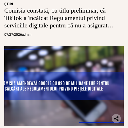
ŞTIRI
Comisia constată, cu titlu preliminar, că
TikTok a încălcat Regulamentul privind
serviciile digitale pentru că nu a asigurat
conturi sigure pentru minori
07/27/2026
admin