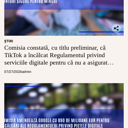
ŞTIRI
Comisia constată, cu titlu preliminar, că
TikTok a încălcat Regulamentul privind
serviciile digitale pentru că nu a asigurat
conturi sigure pentru minori
07/27/2026
admin