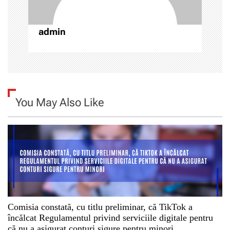
c
admin
o
l
e
You May Also Like
Comisia constată, cu titlu preliminar, că TikTok a
încălcat Regulamentul privind serviciile digitale pentru
că nu a asigurat conturi sigure pentru minori