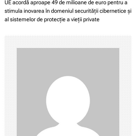
i
UE acordă aproape 49 de milioane de euro pentru a
stimula inovarea în domeniul securității cibernetice și
g
al sistemelor de protecție a vieții private
a
r
e
î
n
a
r
t
i