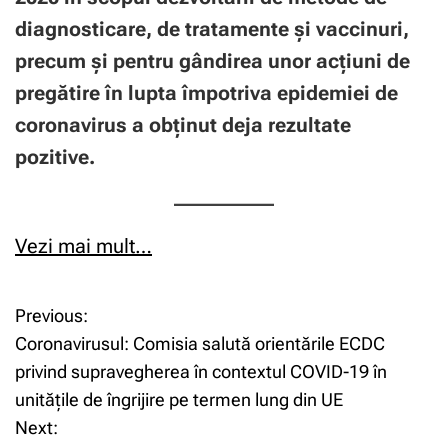
diagnosticare, de tratamente și vaccinuri,
precum și pentru gândirea unor acțiuni de
pregătire în lupta împotriva epidemiei de
coronavirus a obținut deja rezultate
pozitive.
Vezi mai mult…
Previous:
N
Coronavirusul: Comisia salută orientările ECDC
a
privind supravegherea în contextul COVID-19 în
unitățile de îngrijire pe termen lung din UE
v
Next: