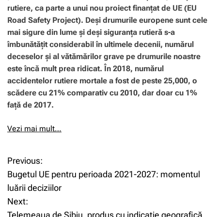
rutiere, ca parte a unui nou proiect finanțat de UE (EU
Road Safety Project). Deși drumurile europene sunt cele
mai sigure din lume și deși siguranța rutieră s-a
îmbunătățit considerabil în ultimele decenii, numărul
deceselor și al vătămărilor grave pe drumurile noastre
este încă mult prea ridicat. În 2018, numărul
accidentelor rutiere mortale a fost de peste 25,000, o
scădere cu 21% comparativ cu 2010, dar doar cu 1%
față de 2017.
Vezi mai mult…
Previous:
N
Bugetul UE pentru perioada 2021-2027: momentul
a
luării deciziilor
Next:
v
Telemeaua de Sibiu, produs cu indicație geografică