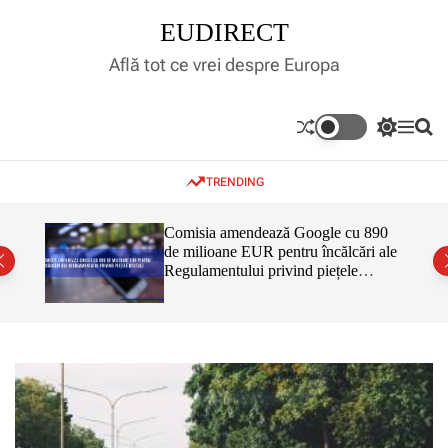
S
EUDIRECT
k
i
Află tot ce vrei despre Europa
p
t
o
S
M
S
c
w
e
e
o
i
n
a
TRENDING
t
u
r
n
c
c
t
h
h
e
inar,
Comisia amendează Google cu 890
c
tul
de milioane EUR pentru încălcări ale
n
o
 că nu
Regulamentului privind piețele
l
t
o
digitale
r
m
o
d
e