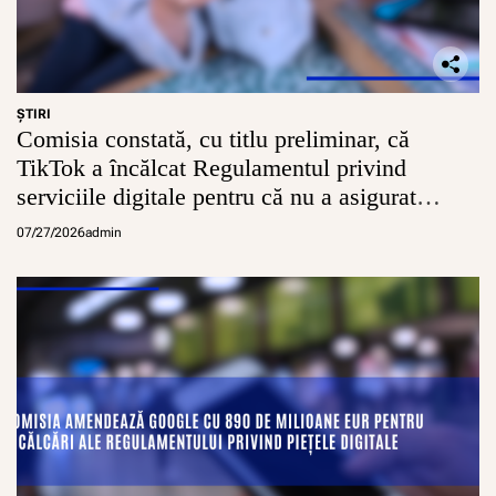
ŞTIRI
Comisia constată, cu titlu preliminar, că
TikTok a încălcat Regulamentul privind
serviciile digitale pentru că nu a asigurat
conturi sigure pentru minori
07/27/2026
admin