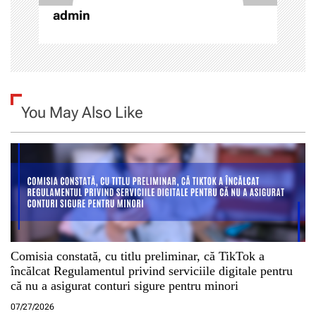
i
admin
c
o
l
You May Also Like
e
Comisia constată, cu titlu preliminar, că TikTok a
încălcat Regulamentul privind serviciile digitale pentru
că nu a asigurat conturi sigure pentru minori
07/27/2026