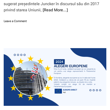
sugerat președintele Juncker în discursul său din 2017
privind starea Uniunii,
[Read More…]
o
Leave a Comment
n
S
u
m
m
i
t
u
l
d
e
l
a
S
i
b
i
u
: