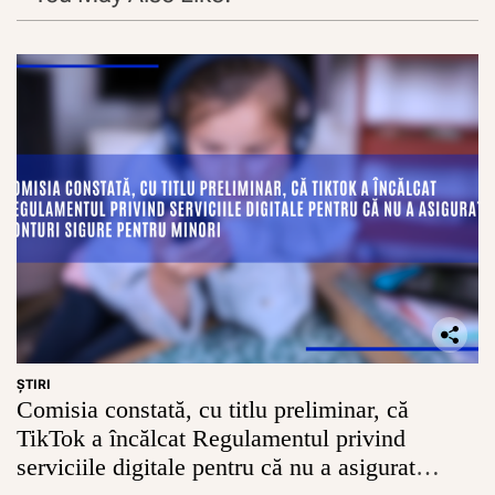
a
z
e
l
e
v
i
i
t
o
r
u
l
u
i
c
o
m
u
ŞTIRI
Comisia constată, cu titlu preliminar, că
n
a
TikTok a încălcat Regulamentul privind
l
serviciile digitale pentru că nu a asigurat
U
n