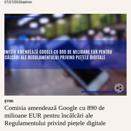
conturi sigure pentru minori
07/27/2026
admin
i
u
n
i
i
E
u
r
o
p
e
n
e
ŞTIRI
Comisia amendează Google cu 890 de
milioane EUR pentru încălcări ale
Regulamentului privind piețele digitale