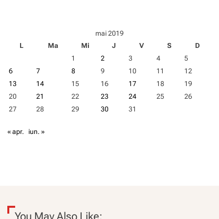
l
i
d
mai 2019
e
L
Ma
Mi
J
V
S
D
r
i
1
2
3
4
5
i
6
7
8
9
10
11
12
e
u
13
14
15
16
17
18
19
r
20
21
22
23
24
25
26
o
27
28
29
30
31
p
e
n
« apr.
iun. »
i
v
o
r
p
u
n
e
b
You May Also Like: