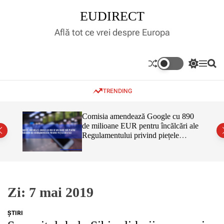
S
EUDIRECT
k
i
Află tot ce vrei despre Europa
p
t
o
S
M
S
c
w
e
e
o
i
n
a
TRENDING
t
u
r
n
c
c
t
h
h
e
inar,
Comisia amendează Google cu 890
c
tul
de milioane EUR pentru încălcări ale
n
o
 că nu
Regulamentului privind piețele
l
t
o
digitale
r
m
o
d
e
Zi:
7 mai 2019
ŞTIRI