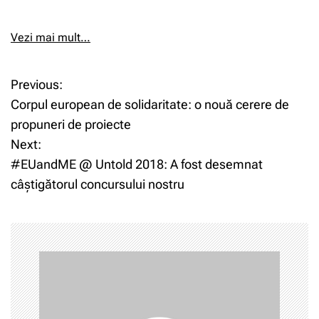
Vezi mai mult…
Previous:
N
Corpul european de solidaritate: o nouă cerere de
a
propuneri de proiecte
Next:
v
#EUandME @ Untold 2018: A fost desemnat
i
câștigătorul concursului nostru
g
a
r
e