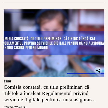
ŞTIRI
Comisia constată, cu titlu preliminar, că
TikTok a încălcat Regulamentul privind
serviciile digitale pentru că nu a asigurat
conturi sigure pentru minori
07/27/2026
admin