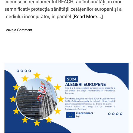
cuprinse în regulamentul REACH, au îmbunătățit în mod
semnificativ protecția sănătății cetățenilor europeni și a
mediului înconjurător, în paralel
[Read More…]
o
Leave a Comment
n
1
0
a
n
i
d
e
p
r
o
t
e
c
ț
i
e
s