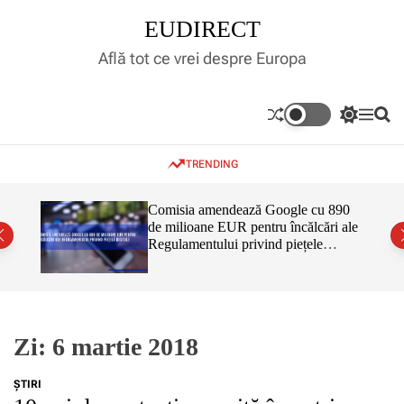
S
EUDIRECT
k
i
Află tot ce vrei despre Europa
p
t
o
S
M
S
c
w
e
e
o
i
n
a
TRENDING
t
u
r
n
c
c
t
h
h
e
inar,
Comisia amendează Google cu 890
c
tul
de milioane EUR pentru încălcări ale
n
o
 că nu
Regulamentului privind piețele
l
t
o
digitale
r
m
o
d
e
Zi:
6 martie 2018
ŞTIRI