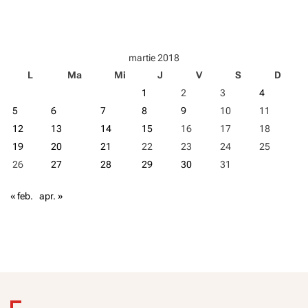
p
o
r
i
martie 2018
t
L
Ma
Mi
J
V
S
D
ă
î
1
2
3
4
m
5
6
7
8
9
10
11
p
o
12
13
14
15
16
17
18
t
19
20
21
22
23
24
25
r
26
27
28
29
30
31
i
v
a
« feb.
apr. »
s
u
b
s
t
a
n
ț