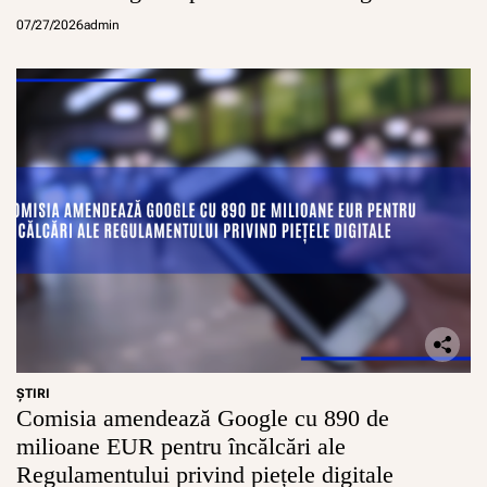
conturi sigure pentru minori
07/27/2026
admin
ŞTIRI
Comisia amendează Google cu 890 de
milioane EUR pentru încălcări ale
Regulamentului privind piețele digitale