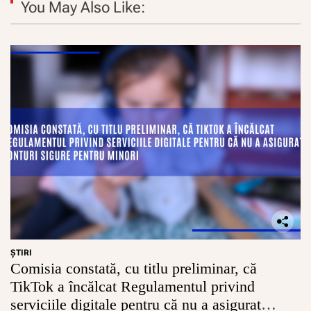
e
You May Also Like:
l
o
r
c
h
i
m
i
c
e
ŞTIRI
Comisia constată, cu titlu preliminar, că
TikTok a încălcat Regulamentul privind
serviciile digitale pentru că nu a asigurat