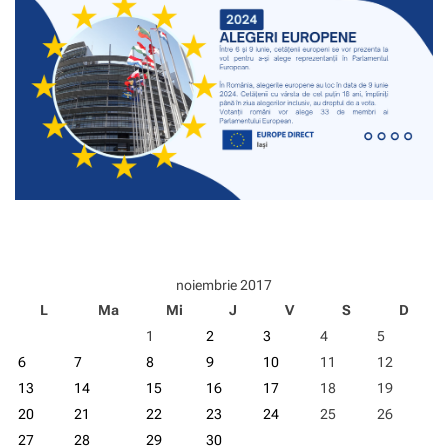
u
l
p
r
i
v
i
n
d
p
r
o
g
r
e
noiembrie 2017
s
L
Ma
Mi
J
V
S
D
e
l
1
2
3
4
5
e
6
7
8
9
10
11
12
R
o
13
14
15
16
17
18
19
m
20
21
22
23
24
25
26
â
27
28
29
30
n