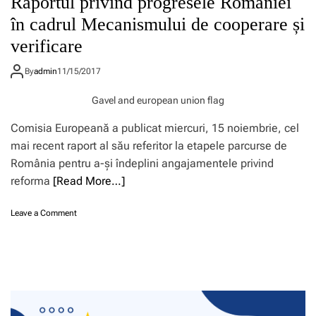
Raportul privind progresele României
în cadrul Mecanismului de cooperare și
verificare
By
admin
11/15/2017
Gavel and european union flag
Comisia Europeană a publicat miercuri, 15 noiembrie, cel
mai recent raport al său referitor la etapele parcurse de
România pentru a-și îndeplini angajamentele privind
reforma
[Read More…]
o
Leave a Comment
n
R
a
p
o
r
t