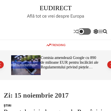
S
EUDIRECT
k
i
Află tot ce vrei despre Europa
p
t
o
S
M
S
c
w
e
e
o
i
n
a
TRENDING
t
u
r
n
c
c
t
h
h
e
inar,
Comisia amendează Google cu 890
c
tul
de milioane EUR pentru încălcări ale
n
o
 că nu
Regulamentului privind piețele
l
t
o
digitale
r
m
o
d
e
Zi:
15 noiembrie 2017
ŞTIRI