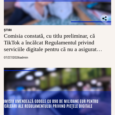
d
e
c
o
o
p
e
ŞTIRI
Comisia constată, cu titlu preliminar, că
r
a
TikTok a încălcat Regulamentul privind
r
serviciile digitale pentru că nu a asigurat
e
ș
conturi sigure pentru minori
07/27/2026
admin
i
v
e
r
i
f
i
c
a
r
e