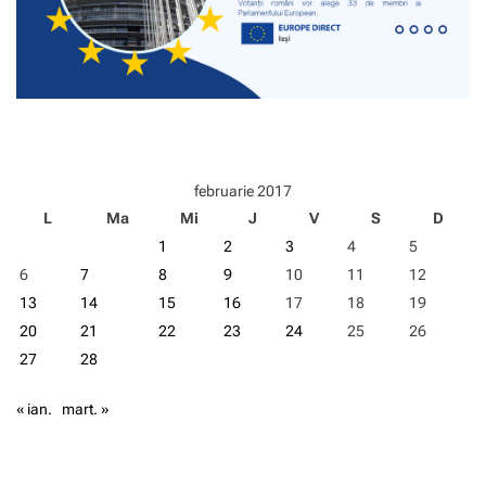
s
p
r
e
c
a
p
i
t
februarie 2017
a
L
Ma
Mi
J
V
S
D
l
e
1
2
3
4
5
l
6
7
8
9
10
11
12
e
e
13
14
15
16
17
18
19
u
20
21
22
23
24
25
26
r
27
28
o
p
e
« ian.
mart. »
n
e