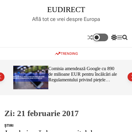
S
EUDIRECT
k
i
Află tot ce vrei despre Europa
p
t
o
S
M
S
c
w
e
e
o
i
n
a
TRENDING
t
u
r
n
c
c
t
h
h
e
inar,
Comisia amendează Google cu 890
c
tul
de milioane EUR pentru încălcări ale
n
o
 că nu
Regulamentului privind piețele
l
t
o
digitale
r
m
o
d
e
Zi:
21 februarie 2017
ŞTIRI