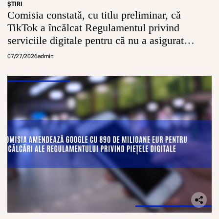
ŞTIRI
Comisia constată, cu titlu preliminar, că
TikTok a încălcat Regulamentul privind
serviciile digitale pentru că nu a asigurat
conturi sigure pentru minori
07/27/2026
admin