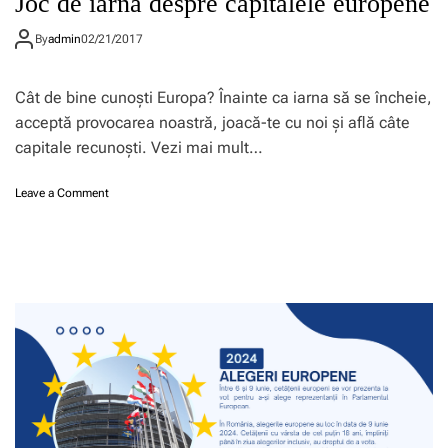
Joc de iarnă despre capitalele europene
By
admin
02/21/2017
Cât de bine cunoști Europa? Înainte ca iarna să se încheie,
acceptă provocarea noastră, joacă-te cu noi și află câte
capitale recunoști. Vezi mai mult…
o
Leave a Comment
n
J
o
c
d
e
i
a
r
n
ă
d
e