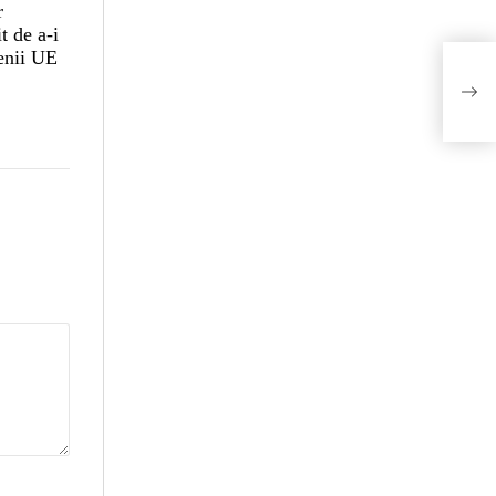
r
t de a-i
țenii UE
Comi
priv