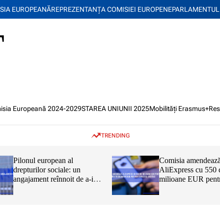
SIA EUROPEANĂ
REPREZENTANŢA COMISIEI EUROPENE
PARLAMENTUL
T
isia Europeană 2024-2029
STAREA UNIUNII 2025
Mobilități Erasmus+
Res
TRENDING
Pilonul european al
Comisia amendeaz
drepturilor sociale: un
AliExpress cu 550 
angajament reînnoit de a-i
milioane EUR pent
proteja și a-i capacita pe
încălcarea Regulam
cetățenii UE
privind serviciile di