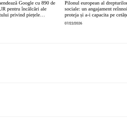
endează Google cu 890 de
Pilonul european al drepturilo
R pentru încălcări ale
sociale: un angajament reînnoi
lui privind piețele
proteja și a-i capacita pe cetă
07/22/2026