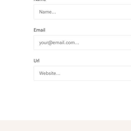
Email
Url