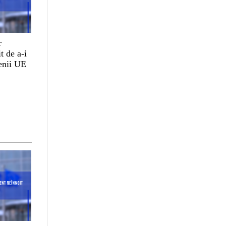
r
t de a-i
țenii UE