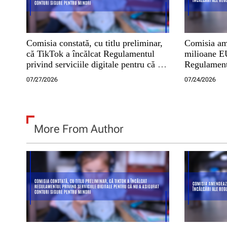
t
i
Comisia constată, cu titlu preliminar,
Comisia am
c
că TikTok a încălcat Regulamentul
milioane EU
privind serviciile digitale pentru că nu
Regulamentu
o
a asigurat conturi sigure pentru minori
digitale
07/27/2026
07/24/2026
l
e
More From Author