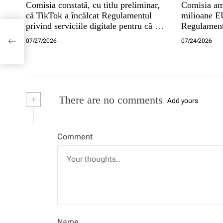
Comisia constată, cu titlu preliminar,
Comisia am
că TikTok a încălcat Regulamentul
milioane EU
privind serviciile digitale pentru că nu
Regulamentu
u
a asigurat conturi sigure pentru minori
digitale
07/27/2026
07/24/2026
+
There are no comments
Add yours
Comment
Name