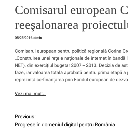
Comisarul european C
reeşalonarea proiect
05/25/2016
admin
Comisarul european pentru politică regională Corina Cr
„
Construirea unei reţele naţionale de internet în bandă l
NET), din exercițiul bugetar 2007 – 2013. Decizia de ast
faze, iar valoarea totală aprobată pentru prima etapă a 
reprezintă co-finanţarea prin Fondul european de dezvol
Vezi mai mult..
N
Previous:
Progrese în domeniul digital pentru România
a