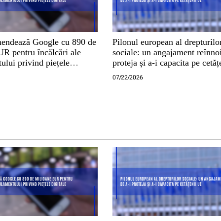
endează Google cu 890 de
Pilonul european al drepturilo
R pentru încălcări ale
sociale: un angajament reînnoi
lui privind piețele
proteja și a-i capacita pe cetă
07/22/2026