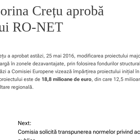
orina Crețu aprobă
ului RO-NET
ețu a aprobat astăzi, 25 mai 2016, modificarea proiectului majo
argă în zonele dezavantajate, prin folosirea fondurilor structura
ăzi a Comisiei Europene vizează împărţirea proiectului inițial î
proiectului este de
18,8 milioane de euro
, din care 12,5 milioa
tare regională.
Next:
Comisia solicită transpunerea normelor privind ach