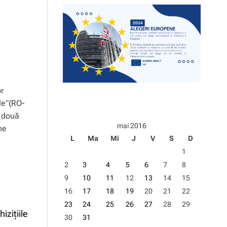
d
e
r
le
”(RO-
n două
mai 2016
ne
L
Ma
Mi
J
V
S
D
1
2
3
4
5
6
7
8
9
10
11
12
13
14
15
16
17
18
19
20
21
22
23
24
25
26
27
28
29
izițiile
30
31