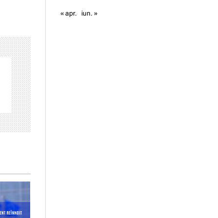
« apr.
iun. »