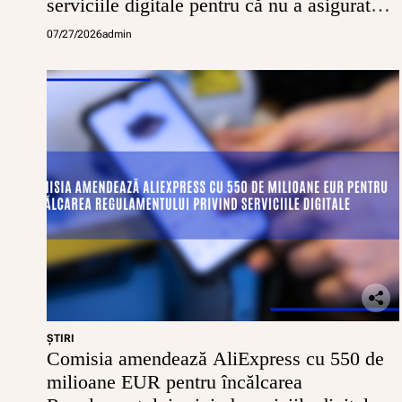
serviciile digitale pentru că nu a asigurat
conturi sigure pentru minori
07/27/2026
admin
ŞTIRI
Comisia amendează AliExpress cu 550 de
milioane EUR pentru încălcarea