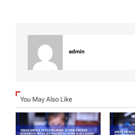
v
i
g
a
admin
r
e
î
You May Also Like
n
a
r