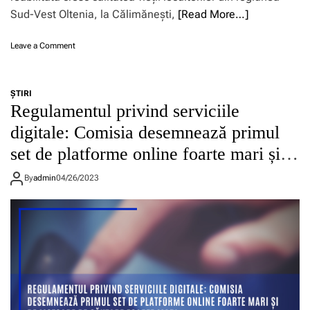
Sud-Vest Oltenia, la Călimănești,
[Read More…]
o
Leave a Comment
n
C
r
ŞTIRI
e
Regulamentul privind serviciile
ș
t
digitale: Comisia desemnează primul
e
set de platforme online foarte mari și
m
c
de motoare de căutare foarte mari
u
By
admin
04/26/2023
e
n
e
r
g
i
e
o
l
t