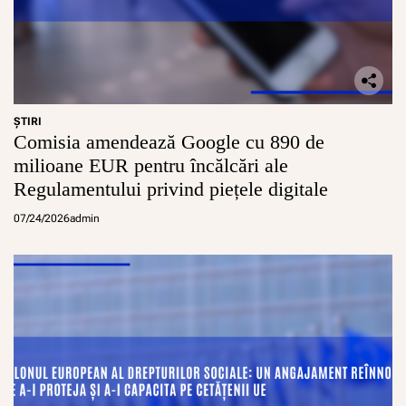
o
m
â
n
i
l
o
ŞTIRI
r
Comisia amendează Google cu 890 de
milioane EUR pentru încălcări ale
Regulamentului privind piețele digitale
07/24/2026
admin