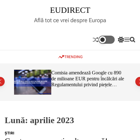
S
EUDIRECT
k
i
Află tot ce vrei despre Europa
p
t
o
S
M
S
c
w
e
e
o
i
n
a
TRENDING
t
u
r
n
c
c
t
h
h
e
inar,
Comisia amendează Google cu 890
c
tul
de milioane EUR pentru încălcări ale
n
o
 că nu
Regulamentului privind piețele
l
t
o
digitale
r
m
o
d
e
Lună:
aprilie 2023
ŞTIRI