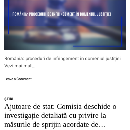
e
t
t
a
i
l
c
e
ă
:
a
C
U
o
E
m
:
i
C
s
o
România: proceduri de infringement în domeniul justiției
i
m
a
Vezi mai mult…
i
d
s
e
o
i
Leave a Comment
s
n
a
e
R
l
m
o
a
n
ŞTIRI
m
n
e
Ajutoare de stat: Comisia deschide o
â
s
a
n
e
investigație detaliată cu privire la
z
i
a
ă
măsurile de sprijin acordate de
a
z
p
:
ă