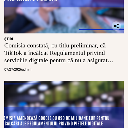
e
r
n
l
e
t
e
r
l
e
o
a
c
g
u
a
r
ŞTIRI
l
Comisia constată, cu titlu preliminar, că
i
u
î
m
TikTok a încălcat Regulamentul privind
n
e
serviciile digitale pentru că nu a asigurat
p
r
conturi sigure pentru minori
07/27/2026
admin
e
o
c
u
p
ă
r
i
l
e
r