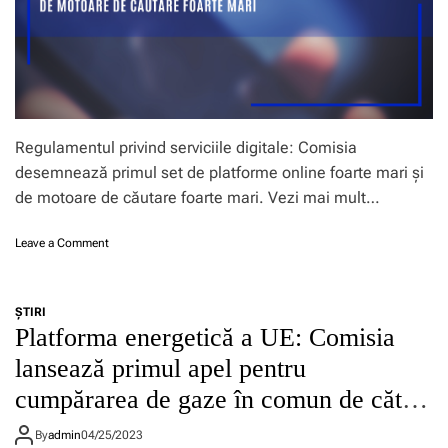
e
n
e
a
s
c
ă
Regulamentul privind serviciile digitale: Comisia
!
desemnează primul set de platforme online foarte mari și
de motoare de căutare foarte mari. Vezi mai mult…
o
Leave a Comment
n
R
e
ŞTIRI
g
Platforma energetică a UE: Comisia
u
l
lansează primul apel pentru
a
cumpărarea de gaze în comun de către
m
e
întreprinderi
n
By
admin
04/25/2023