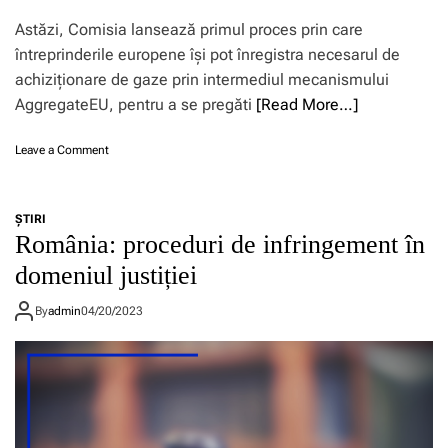
t
u
Astăzi, Comisia lansează primul proces prin care
l
întreprinderile europene își pot înregistra necesarul de
p
achiziționare de gaze prin intermediul mecanismului
r
i
AggregateEU, pentru a se pregăti
[Read More…]
v
i
o
Leave a Comment
n
n
d
P
s
l
e
ŞTIRI
a
r
România: proceduri de infringement în
t
v
f
domeniul justiției
i
o
c
r
i
By
admin
04/20/2023
m
i
a
l
e
e
n
d
e
i
r
g
g
i