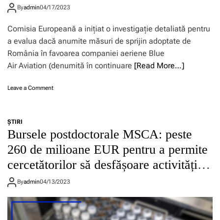
r
România societății Blue Air
p
p
By
admin
04/17/2023
i
r
r
m
o
i
Comisia Europeană a inițiat o investigație detaliată pentru
u
c
m
l
a evalua dacă anumite măsuri de sprijin adoptate de
e
u
s
România în favoarea companiei aeriene Blue
d
l
e
u
a
Air Aviation (denumită în continuare
[Read More…]
t
r
p
d
i
e
e
o
Leave a Comment
d
l
p
n
e
p
l
A
i
e
a
j
n
n
t
ŞTIRI
u
f
t
Bursele postdoctorale MSCA: peste
f
t
r
r
o
o
260 de milioane EUR pentru a permite
i
u
r
a
n
c
m
cercetătorilor să desfășoare activități
r
g
u
e
e
e
m
de cercetare de frontieră în întreaga
o
d
By
admin
04/13/2023
m
p
n
e
lume
e
ă
l
s
n
r
i
t
t
a
n
a