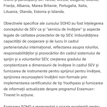
Franţa, Albania, Marea Britanie, Portugalia, Italia,
Lituania, Olanda, Estonia şi Islanda.
Obiectivele specifice ale cursului SOHO au fost înţelegerea
conceptului de SEV ca şi “serviciu de învăţare” şi aspecte
legate de calitatea proiectelor de tip SEV, îmbunătăţirea
capacităţii de cooperare şi de lucru în cadrul
parteneriatului internaţional, reflectarea asupra rolurilor,
responsabilităţilor şi provocărilor din cadrul sistemului de
sprijin şi a voluntarilor SEV, creşterea gradului de
conştientizare a dimensiunii de învăţare în cadrul SEV şi
furnizarea de instrumente pentru sprijinul pentru învăţare,
sprijinirea recunoaşterii învăţării non-formale prin
implementarea certificatului de tip Youthpass şi furnizarea
de informaţii actualizate despre programul Erasmus+:
Tineret în acţiune.
Formarea SOHO a reprezentat o ocazie excelentă pentru