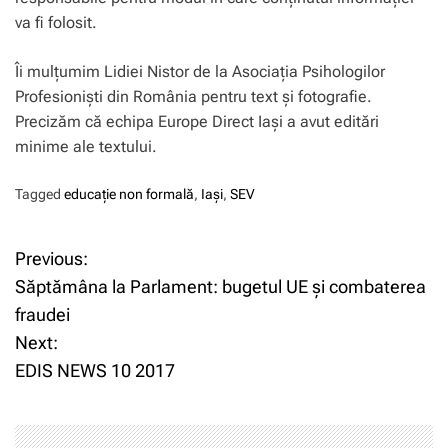
va fi folosit.
Îi mulțumim Lidiei Nistor de la Asociația Psihologilor
Profesionişti din România pentru text și fotografie.
Precizăm că echipa Europe Direct Iași a avut editări
minime ale textului.
Tagged
educație non formală
,
Iași
,
SEV
Previous:
N
Săptămâna la Parlament: bugetul UE și combaterea
a
fraudei
Next:
v
EDIS NEWS 10 2017
i
g