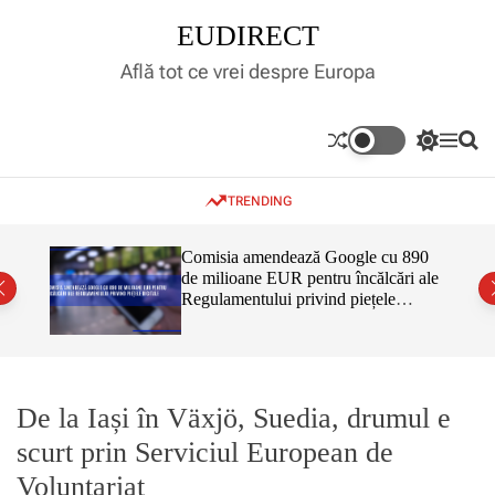
S
EUDIRECT
k
i
Află tot ce vrei despre Europa
p
t
o
S
M
S
c
w
e
e
o
i
n
a
TRENDING
t
u
r
n
c
c
t
h
h
e
inar,
Comisia amendează Google cu 890
c
tul
de milioane EUR pentru încălcări ale
n
o
 că nu
Regulamentului privind piețele
l
t
o
digitale
r
m
o
d
e
De la Iași în Växjö, Suedia, drumul e
scurt prin Serviciul European de
Voluntariat