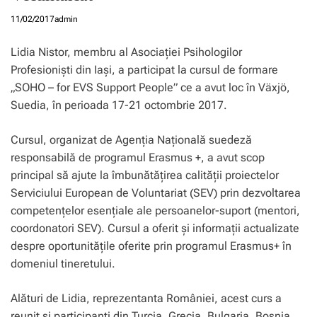
11/02/2017
admin
Lidia Nistor, membru al Asociaţiei Psihologilor
Profesionişti din Iaşi, a participat la cursul de formare
„SOHO – for EVS Support People” ce a avut loc în Växjö,
Suedia, în perioada 17-21 octombrie 2017.
Cursul, organizat de Agenţia Naţională suedeză
responsabilă de programul Erasmus +, a avut scop
principal să ajute la îmbunătățirea calității proiectelor
Serviciului European de Voluntariat (SEV) prin dezvoltarea
competenţelor esenţiale ale persoanelor-suport (mentori,
coordonatori SEV). Cursul a oferit şi informaţii actualizate
despre oportunităţile oferite prin programul Erasmus+ în
domeniul tineretului.
Alături de Lidia, reprezentanta României, acest curs a
reunit și participanți din Turcia, Grecia, Bulgaria, Bosnia,