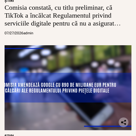
ŞTIRI
Comisia constată, cu titlu preliminar, că
TikTok a încălcat Regulamentul privind
serviciile digitale pentru că nu a asigurat
conturi sigure pentru minori
07/27/2026
admin