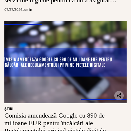
serviciile digitale pentru că nu a asigurat
n
v
conturi sigure pentru minori
07/27/2026
admin
e
s
t
i
ț
i
i
,
p
r
i
n
B
T
M
i
c
ŞTIRI
Comisia amendează Google cu 890 de
milioane EUR pentru încălcări ale
Regulamentului privind piețele digitale