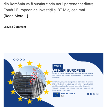
din România va fi susținut prin noul parteneriat dintre
Fondul European de Investiții și BT Mic, cea mai
[Read More…]
o
Leave a Comment
n
I
n
v
e
s
t
E
U
:
M
i
c
r
o
f
i