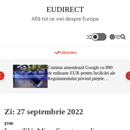
S
EUDIRECT
k
i
Află tot ce vrei despre Europa
p
t
o
S
M
S
c
w
e
e
o
i
n
a
TRENDING
t
u
r
n
c
c
t
h
h
e
inar,
Comisia amendează Google cu 890
c
tul
de milioane EUR pentru încălcări ale
n
o
 că nu
Regulamentului privind piețele
l
t
o
digitale
r
m
o
d
e
Zi:
27 septembrie 2022
ŞTIRI