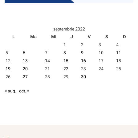
n
a
n
ț
a
septembrie 2022
r
L
Ma
Mi
J
V
S
D
e
a
1
2
3
4
d
5
6
7
8
9
10
11
i
n
12
13
14
15
16
17
18
R
19
20
21
22
23
24
25
o
26
27
28
29
30
m
â
n
« aug.
oct. »
i
a
,
s
u
s
ț
i