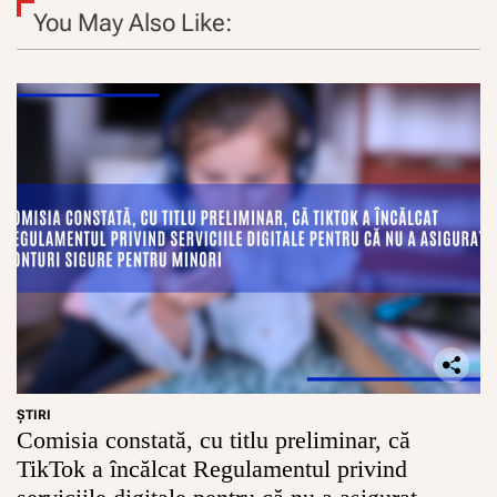
n
You May Also Like:
u
t
ă
d
e
F
o
n
d
u
l
E
u
r
o
p
e
a
n
ŞTIRI
Comisia constată, cu titlu preliminar, că
d
e
TikTok a încălcat Regulamentul privind
I