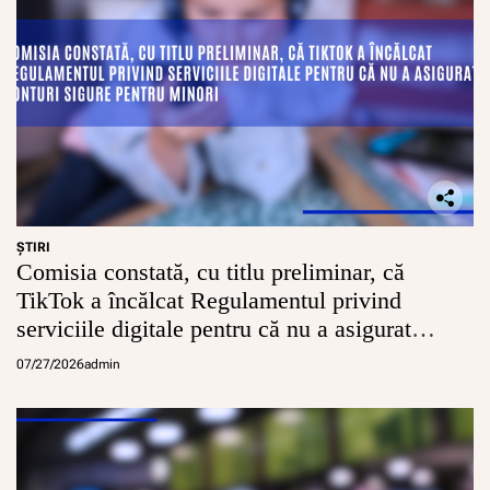
l
i
c
u
l
u
i
î
n
c
a
d
ŞTIRI
r
Comisia constată, cu titlu preliminar, că
u
TikTok a încălcat Regulamentul privind
l
P
serviciile digitale pentru că nu a asigurat
r
conturi sigure pentru minori
e
07/27/2026
admin
m
i
i
l
o
r