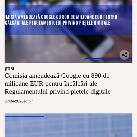
E
u
r
o
p
e
n
e
p
e
n
ŞTIRI
t
Comisia amendează Google cu 890 de
r
u
milioane EUR pentru încălcări ale
P
Regulamentului privind piețele digitale
a
t
07/24/2026
admin
r
i
m
o
n
i