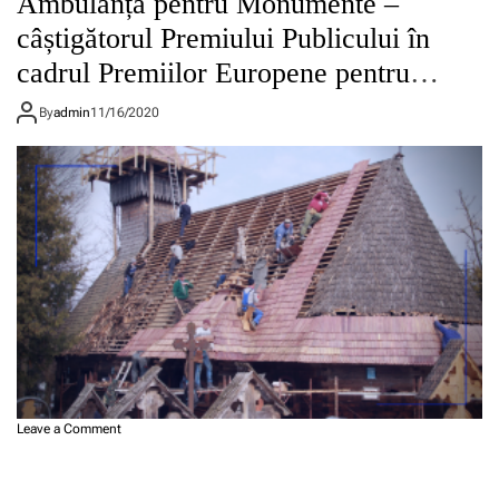
Ambulanța pentru Monumente –
câștigătorul Premiului Publicului în
cadrul Premiilor Europene pentru
Patrimoniu / Premiilor Europa Nostra
By
admin
11/16/2020
2020
o
Leave a Comment
n
A
m