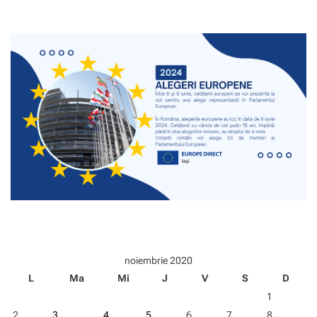
b
u
l
a
n
ț
a
p
e
n
t
r
u
M
o
n
u
m
e
noiembrie 2020
n
L
Ma
Mi
J
V
S
D
t
e
1
–
2
3
4
5
6
7
8