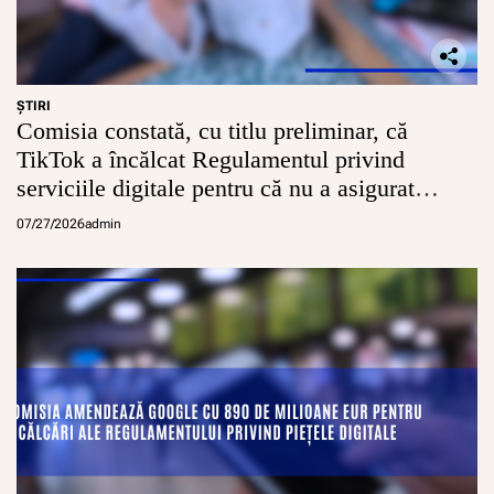
u
r
a
r
e
ŞTIRI
a
Comisia constată, cu titlu preliminar, că
r
TikTok a încălcat Regulamentul privind
e
c
serviciile digitale pentru că nu a asigurat
u
conturi sigure pentru minori
p
07/27/2026
admin
e
r
ă
r
i
i
b
e
n
e
f
i