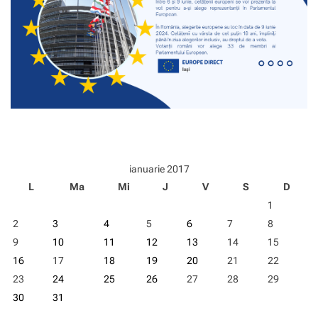
p
a
r
l
a
m
e
n
t
a
r
ă
ianuarie 2017
e
L
Ma
Mi
J
V
S
D
u
r
1
o
2
3
4
5
6
7
8
p
e
9
10
11
12
13
14
15
a
16
17
18
19
20
21
22
n
23
24
25
26
27
28
29
ă
:
30
31
c