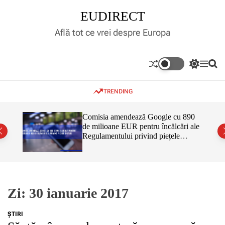
S
EUDIRECT
k
i
Află tot ce vrei despre Europa
p
t
o
S
M
S
c
w
e
e
o
i
n
a
TRENDING
t
u
r
n
c
c
t
h
h
e
inar,
Comisia amendează Google cu 890
c
tul
de milioane EUR pentru încălcări ale
n
o
 că nu
Regulamentului privind piețele
l
t
o
digitale
r
m
o
d
e
Zi:
30 ianuarie 2017
ŞTIRI