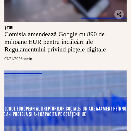
c
i
i
l
o
ŞTIRI
r
Comisia amendează Google cu 890 de
milioane EUR pentru încălcări ale
Regulamentului privind piețele digitale
07/24/2026
admin