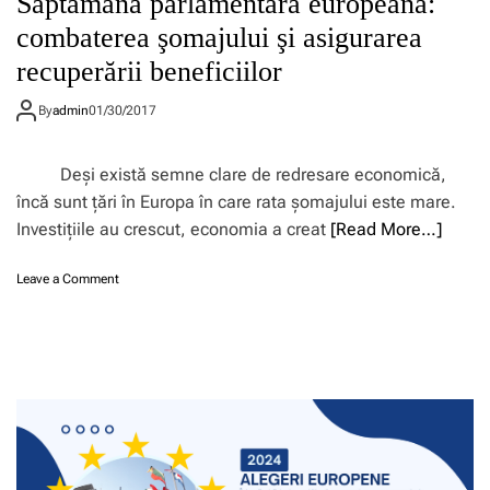
Săptămâna parlamentară europeană:
combaterea şomajului şi asigurarea
recuperării beneficiilor
By
admin
01/30/2017
Deşi există semne clare de redresare economică,
încă sunt ţări în Europa în care rata şomajului este mare.
Investiţiile au crescut, economia a creat
[Read More…]
o
Leave a Comment
n
S
ă
p
t
ă
m
â
n
a