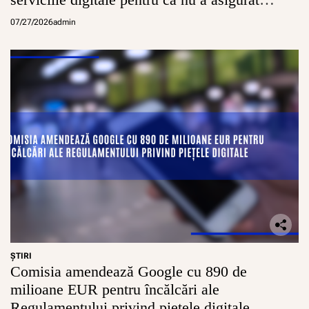
conturi sigure pentru minori
07/27/2026
admin
ŞTIRI
Comisia amendează Google cu 890 de
milioane EUR pentru încălcări ale
Regulamentului privind piețele digitale