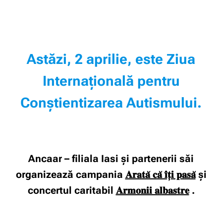
Astăzi, 2 aprilie, este Ziua
Internațională pentru
Conștientizarea Autismului.
Ancaar – filiala Iasi și partenerii săi
organizează campania
𝐀𝐫𝐚𝐭𝐚̆ 𝐜𝐚̆ 𝐢̂𝐭̦𝐢 𝐩𝐚𝐬𝐚̆
și
concertul caritabil
𝐀𝐫𝐦𝐨𝐧𝐢𝐢 𝐚𝐥𝐛𝐚𝐬𝐭𝐫𝐞
.