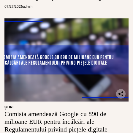
conturi sigure pentru minori
07/27/2026
admin
ŞTIRI
Comisia amendează Google cu 890 de
milioane EUR pentru încălcări ale
Regulamentului privind piețele digitale