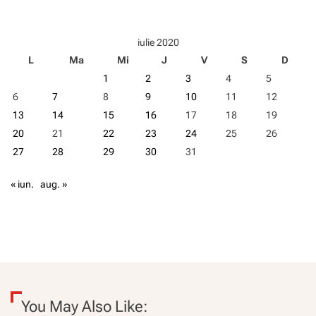
i
s
i
iulie 2020
a
L
Ma
Mi
J
V
S
D
r
e
1
2
3
4
5
c
6
7
8
9
10
11
12
o
m
13
14
15
16
17
18
19
a
20
21
22
23
24
25
26
n
27
28
29
30
31
d
ă
c
« iun.
aug. »
a
î
n
t
r
e
p
r
i
You May Also Like:
n