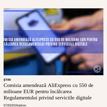
a
r
ŞTIRI
Comisia amendează AliExpress cu 550 de
milioane EUR pentru încălcarea
Regulamentului privind serviciile digitale
07/20/2026
admin