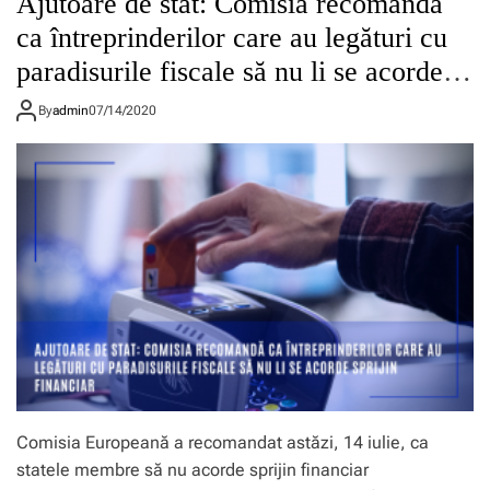
Ajutoare de stat: Comisia recomandă
ca întreprinderilor care au legături cu
paradisurile fiscale să nu li se acorde
sprijin financiar
By
admin
07/14/2020
Comisia Europeană a recomandat astăzi, 14 iulie, ca
statele membre să nu acorde sprijin financiar