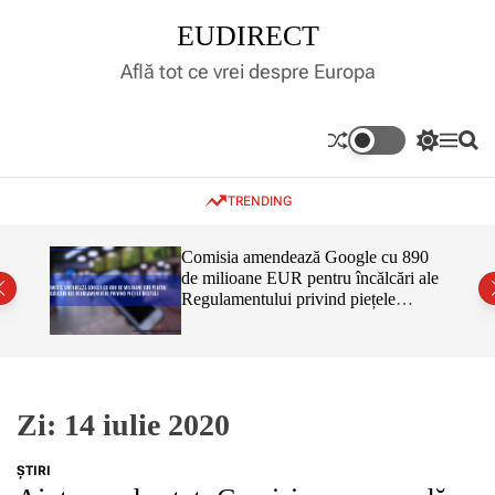
S
EUDIRECT
k
i
Află tot ce vrei despre Europa
p
t
o
S
M
S
c
w
e
e
o
i
n
a
TRENDING
t
u
r
n
c
c
t
h
h
e
inar,
Comisia amendează Google cu 890
c
tul
de milioane EUR pentru încălcări ale
n
o
 că nu
Regulamentului privind piețele
l
t
o
digitale
r
m
o
d
e
Zi:
14 iulie 2020
ŞTIRI