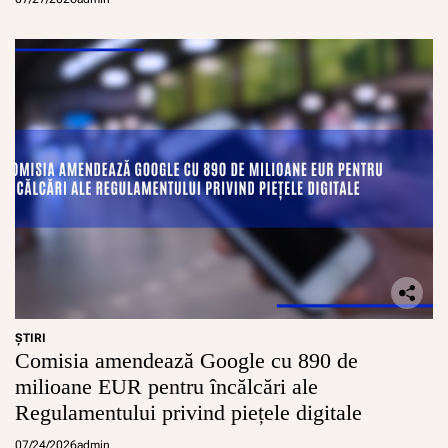
p
a
r
a
d
i
s
u
r
i
l
e
f
i
s
c
a
l
ŞTIRI
e
Comisia amendează Google cu 890 de
s
milioane EUR pentru încălcări ale
ă
n
Regulamentului privind piețele digitale
u
l
07/24/2026
admin