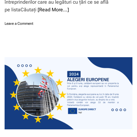
întreprinderilor care au legături cu țări ce se află
pe listaCăutați
[Read More…]
o
Leave a Comment
n
A
j
u
t
o
a
r
e
d
e
s
t
a
t
:
C
o
m