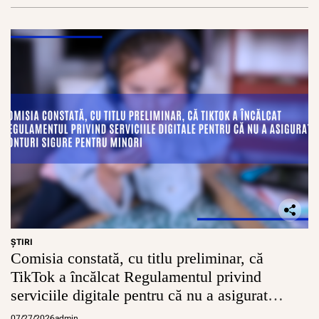
d
e
r
i
l
o
r
c
a
r
e
a
u
l
e
g
ă
t
ŞTIRI
Comisia constată, cu titlu preliminar, că
u
r
TikTok a încălcat Regulamentul privind
i
serviciile digitale pentru că nu a asigurat
c
u
conturi sigure pentru minori
07/27/2026
admin