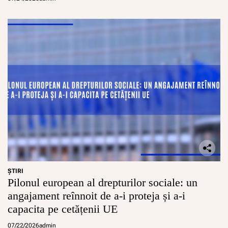
i
s
e
a
c
o
r
d
e
s
p
r
i
j
i
n
f
ŞTIRI
i
Pilonul european al drepturilor sociale: un
n
a
angajament reînnoit de a-i proteja și a-i
n
capacita pe cetățenii UE
c
i
07/22/2026
admin