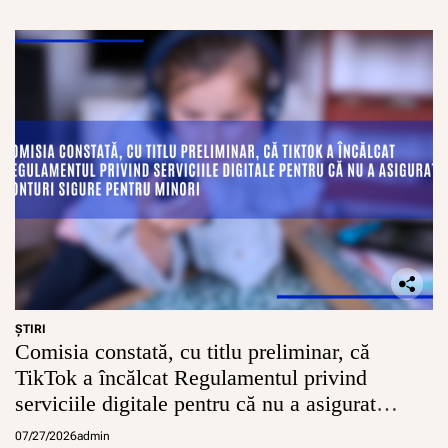
e
U
E
?
ŞTIRI
Comisia constată, cu titlu preliminar, că
TikTok a încălcat Regulamentul privind
serviciile digitale pentru că nu a asigurat
conturi sigure pentru minori
07/27/2026
admin