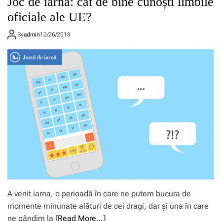
Joc de iarnă: cât de bine cunoști limbile
oficiale ale UE?
By
admin
12/26/2018
A venit iarna, o perioadă în care ne putem bucura de
momente minunate alături de cei dragi, dar și una în care
ne gândim la
[Read More…]