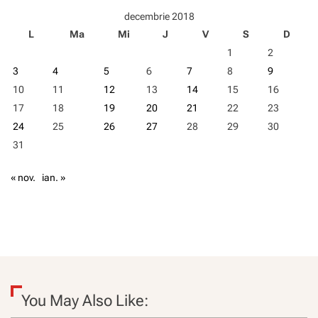
c
decembrie 2018
u
L
Ma
Mi
J
V
S
D
n
o
1
2
ș
3
4
5
6
7
8
9
t
i
10
11
12
13
14
15
16
l
17
18
19
20
21
22
23
i
24
25
26
27
28
29
30
m
b
31
i
l
« nov.
ian. »
e
o
f
i
c
i
a
l
e
You May Also Like:
a
l