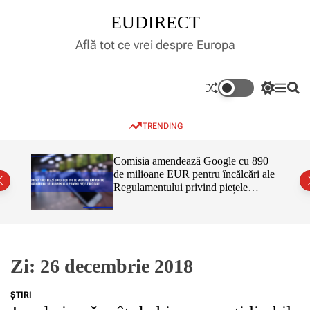
S
EUDIRECT
k
i
Află tot ce vrei despre Europa
p
t
o
S
M
S
c
w
e
e
o
i
n
a
TRENDING
t
u
r
n
c
c
t
h
h
e
inar,
Comisia amendează Google cu 890
c
tul
de milioane EUR pentru încălcări ale
n
o
 că nu
Regulamentului privind piețele
l
t
o
digitale
r
m
o
d
e
Zi:
26 decembrie 2018
ŞTIRI